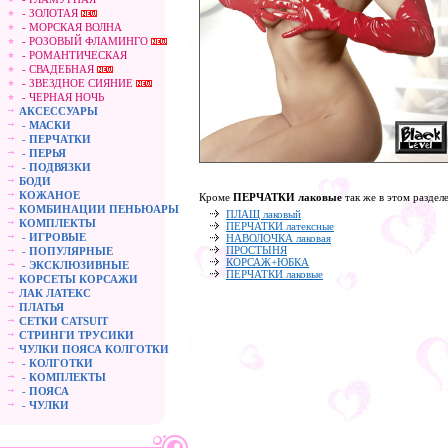
- ЗОЛОТАЯ
- МОРСКАЯ ВОЛНА
- РОЗОВЫЙ ФЛАМИНГО
- РОМАНТИЧЕСКАЯ
- СВАДЕБНАЯ
- ЗВЕЗДНОЕ СИЯНИЕ
- ЧЕРНАЯ НОЧЬ
АКСЕССУАРЫ
-
МАСКИ
-
ПЕРЧАТКИ
-
ПЕРЬЯ
-
ПОДВЯЗКИ
БОДИ
КОЖАНОЕ
Кроме
ПЕРЧАТКИ лаковые
так же в этом разделе
КОМБИНАЦИИ ПЕНЬЮАРЫ
ПЛАЩ лаковый
КОМПЛЕКТЫ
ПЕРЧАТКИ латексные
-
ИГРОВЫЕ
НАВОЛОЧКА лаковая
ПРОСТЫНЯ
-
ПОПУЛЯРНЫЕ
КОРСАЖ+ЮБКА
-
ЭКСКЛЮЗИВНЫЕ
ПЕРЧАТКИ лаковые
КОРСЕТЫ КОРСАЖИ
ЛАК ЛАТЕКС
ПЛАТЬЯ
СЕТКИ CATSUIT
СТРИНГИ ТРУСИКИ
ЧУЛКИ ПОЯСА КОЛГОТКИ
-
КОЛГОТКИ
-
КОМПЛЕКТЫ
-
ПОЯСА
-
ЧУЛКИ