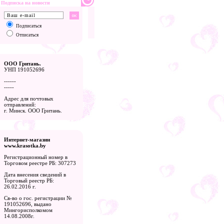
Подписка на новости
Подписаться
Отписаться
ООО Гритань.
УНП 191052696
------
-----
Адрес для почтовых
отправлений:
г. Минск. ООО Гритань.
Интернет-магазин
www.krasotka.by
Регистрационный номер в
Торговом реестре РБ: 307273
Дата внесения сведений в
Торговый реестр РБ:
26.02.2016 г.
Св-во о гос. регистрации №
191052696, выдано
Мингорисполкомом
14.08.2008г.