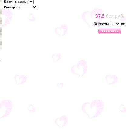
Цвет:
Размер:
37,5
бел.руб.
Заказать:
шт.
: