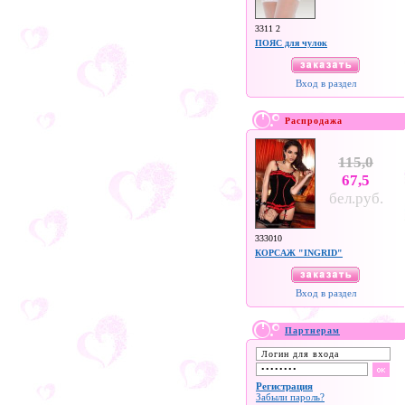
3311 2
ПОЯС для чулок
Вход в раздел
Распродажа
115,0
67,5
бел.руб.
333010
КОРСАЖ "INGRID"
Вход в раздел
Партнерам
Регистрация
Забыли пароль?