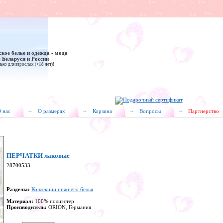
ское белье и одежда - мода
в Беларуси и России
ько для взрослых (
>18 лет
)!
 нас
О размерах
Корзина
Вопросы
Партнерство
ПЕРЧАТКИ лаковые
28700533
Разделы:
Коллекции нижнего белья
Материал:
100% полиэстер
Производитель:
ORION, Германия