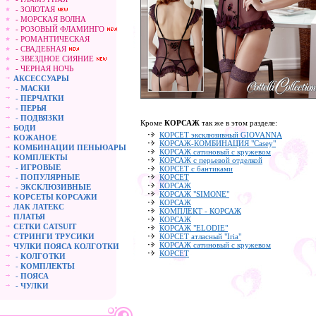
- ЗОЛОТАЯ
- МОРСКАЯ ВОЛНА
- РОЗОВЫЙ ФЛАМИНГО
- РОМАНТИЧЕСКАЯ
- СВАДЕБНАЯ
- ЗВЕЗДНОЕ СИЯНИЕ
- ЧЕРНАЯ НОЧЬ
АКСЕССУАРЫ
-
МАСКИ
-
ПЕРЧАТКИ
-
ПЕРЬЯ
-
ПОДВЯЗКИ
Кроме
КОРСАЖ
так же в этом разделе:
БОДИ
КОРСЕТ эксклюзивный GIOVANNA
КОЖАНОЕ
КОРСАЖ-КОМБИНАЦИЯ "Casey"
КОМБИНАЦИИ ПЕНЬЮАРЫ
КОРСАЖ сатиновый с кружевом
КОМПЛЕКТЫ
КОРСАЖ с перьевой отделкой
-
ИГРОВЫЕ
КОРСЕТ с бантиками
-
ПОПУЛЯРНЫЕ
КОРСЕТ
КОРСАЖ
-
ЭКСКЛЮЗИВНЫЕ
КОРСАЖ "SIMONE"
КОРСЕТЫ КОРСАЖИ
КОРСАЖ
ЛАК ЛАТЕКС
КОМПЛЕКТ - КОРСАЖ
ПЛАТЬЯ
КОРСАЖ
СЕТКИ CATSUIT
КОРСАЖ "ELODIE"
СТРИНГИ ТРУСИКИ
КОРСЕТ атласный "Iria"
КОРСАЖ сатиновый с кружевом
ЧУЛКИ ПОЯСА КОЛГОТКИ
КОРСЕТ
-
КОЛГОТКИ
-
КОМПЛЕКТЫ
-
ПОЯСА
-
ЧУЛКИ