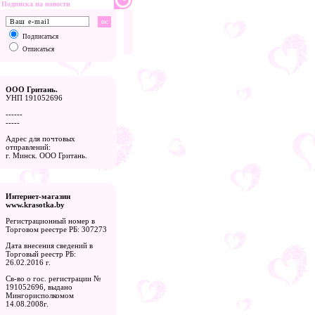
Подписка на новости
Подписаться
Отписаться
ООО Гритань.
УНП 191052696
------
-----
Адрес для почтовых
отправлений:
г. Минск. ООО Гритань.
Интернет-магазин
www.krasotka.by
Регистрационный номер в
Торговом реестре РБ: 307273
Дата внесения сведений в
Торговый реестр РБ:
26.02.2016 г.
Св-во о гос. регистрации №
191052696, выдано
Мингорисполкомом
14.08.2008г.