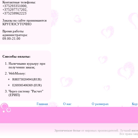
Контактные телефоны:
+375293351000,
+375297717202,
+375259962223
Заказы на сайте принимаются
КРУГЛОСУТОЧНО
Время работы
администратора:
09.00-21.00
Способы оплаты:
Наличными курьеру при
получении заказа;
WebMoney:
R883730204941(RUB)
E269305406369 (EUR)
Через систему "Расчет"
(ЕРИП)
Главная
О нас
О размерах
Кор
Эротическое белье
от мировых производителей. Лучший
инте
Все права за